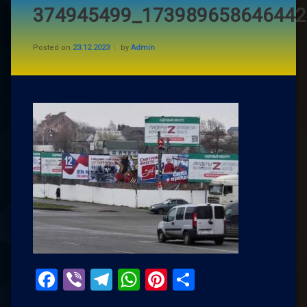
374945499_173989658646442
Posted on
23.12.2023
by
Admin
Facebook
Viber
Telegram
WhatsApp
Pinterest
Поділитис