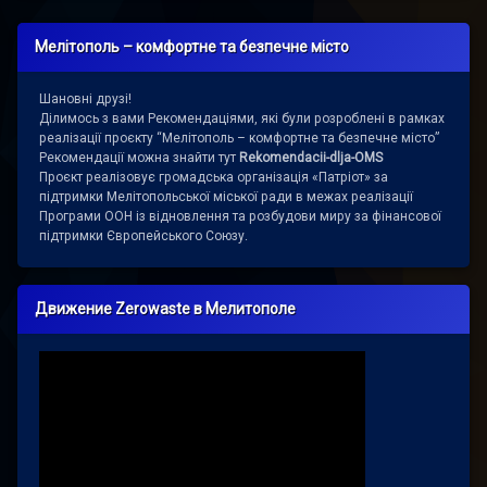
Мелітополь – комфортне та безпечне місто
Шановні друзі!
Ділимось з вами Рекомендаціями, які були розроблені в рамках
реалізації проєкту “Мелітополь – комфортне та безпечне місто”
Рекомендації можна знайти тут
Rekomendacii-dlja-OMS
Проєкт реалізовує громадська організація «Патріот» за
підтримки Мелітопольської міської ради в межах реалізації
Програми ООН із відновлення та розбудови миру за фінансової
підтримки Європейського Союзу.
Движение Zerowaste в Мелитополе