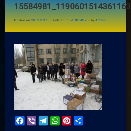
15584981_1190601514361163
Posted on
20.01.2017
Updated on
20.01.2017
by
Admin
Facebook
Viber
Telegram
WhatsApp
Pinterest
Поділитис