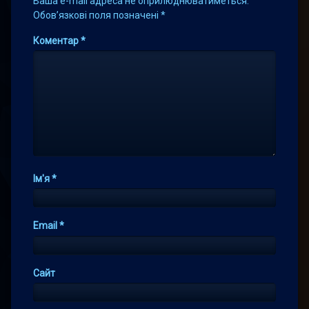
Ваша e-mail адреса не оприлюднюватиметься.
Обов’язкові поля позначені
*
Коментар
*
Ім'я
*
Email
*
Сайт