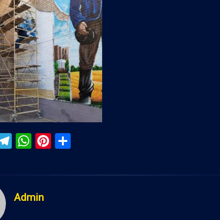
ebook
iber
Telegram
WhatsApp
Pinterest
Поділитися
Admin