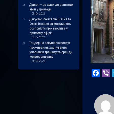
Діалог — це шлях до реальних
змін у громаді!
09.04.2026
Дякуємо RADIO NA DOTYK та
Ользі Вокало за можливість
розповісти про важливе у
прямому ефірі!
09.04.2026
Тендер на закупівлю послуг
проживання, харчування
учасників тренінгу та оренди
конференц-залу
25.03.2026
Fac
V