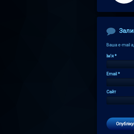
Comment
Зали
Ваша e-mail 
Ім'я
*
Email
*
Сайт