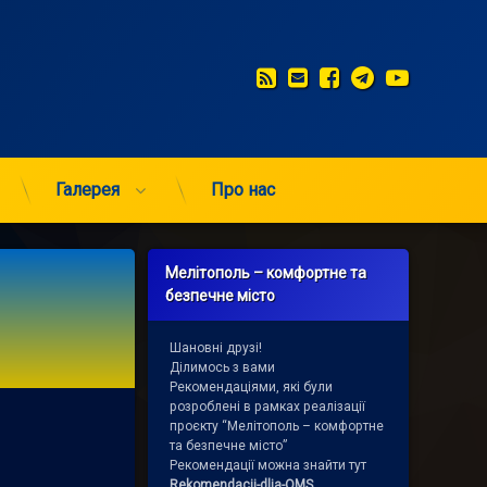
RSS
E-mail
Facebook
Telegram
YouTub
Галерея
Про нас
Мелітополь – комфортне та
безпечне місто
Шановні друзі!
Ділимось з вами
Рекомендаціями, які були
розроблені в рамках реалізації
проєкту “Мелітополь – комфортне
та безпечне місто”
Рекомендації можна знайти тут
Rekomendacii-dlja-OMS