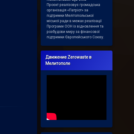
Проєкт реалізовує громадська
організація «Патріот» за
підтримки Мелітопольської
міської ради в межах реалізації
Програми ООН із відновлення та
розбудови миру за фінансової
підтримки Європейського Союзу.
Движение Zerowaste в
Мелитополе