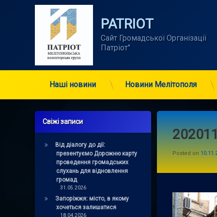
Skip
to
PATRIOT
content
Сайт Громадської Організації      
Патріот"
Наші новини
Новини Мелітополя
Свіжі записи
20201
Від діалогу до дії:
презентуємо Дорожню карту
Posted on
10.11.
проведення громадських
слухань для відновлення
громад
31.05.2026
Запоріжжя: місто, в якому
хочеться залишатися
18.04.2026