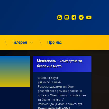
RSS
E-mail
Facebook
Telegram
YouTub
Галерея
Про нас
Мелітополь – комфортне та
безпечне місто
Шановні друзі!
Ділимось з вами
Рекомендаціями, які були
розроблені в рамках реалізації
проєкту “Мелітополь – комфортне
та безпечне місто”
Рекомендації можна знайти тут
Rekomendacii-dlja-OMS