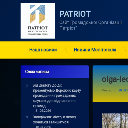
Skip
to
PATRIOT
content
Сайт Громадської Організації      
Патріот"
Наші новини
Новини Мелітополя
Свіжі записи
olga-le
Від діалогу до дії:
презентуємо Дорожню карту
Posted on
28.04.
проведення громадських
слухань для відновлення
громад
31.05.2026
Запоріжжя: місто, в якому
хочеться залишатися
18.04.2026