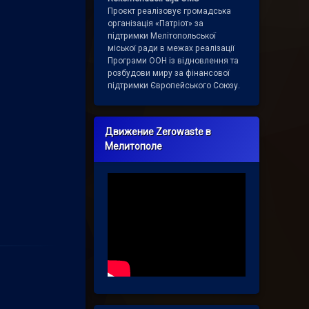
Проєкт реалізовує громадська
організація «Патріот» за
підтримки Мелітопольської
міської ради в межах реалізації
Програми ООН із відновлення та
розбудови миру за фінансової
підтримки Європейського Союзу.
Движение Zerowaste в
Мелитополе