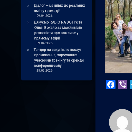
Діалог — це шлях до реальних
змін у громаді!
09.04.2026
Дякуємо RADIO NA DOTYK та
Ользі Вокало за можливість
розповісти про важливе у
прямому ефірі!
09.04.2026
Тендер на закупівлю послуг
проживання, харчування
учасників тренінгу та оренди
конференц-залу
25.03.2026
Fac
V