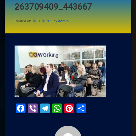
263709409_443667
Posted on
15.11.2019
by
Admin
Facebook
Viber
Telegram
WhatsApp
Pinterest
Поділитис