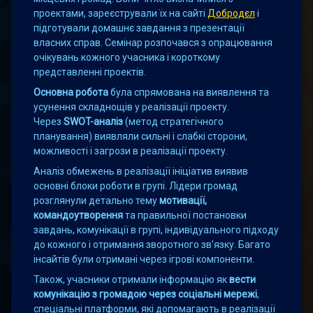
проектами, зареєстрували їх на сайті
Добродєл
і
підготували домашнє завдання з презентації
власних справ. Семінар розпочався з опрацювання
очікувань кожного учасника і короткому
представленні проектів.
Основна робота
була спрямована на виявлення та
усунення складнощів у реалізації проекту.
Через
SWOT-аналіз
(метод стратегічного
планування) виявляли сильні і слабкі сторони,
можливості і загрози в реалізації проекту.
Аналіз обмежень в реалізації ініціатив виявив
основні блоки роботи в групі. Лідери громад
розглянули детально тему
мотивації,
командоутворення
та правильної постановки
завдань, комунікації в групі, індивідуального підходу
до кожного і отримання зворотного зв’язку. Багато
інсайтів були отримані через ігрові компоненти.
Також, учасники отримали інформацію як
вести
комунікацію з громадою через соціальні мережі
,
спеціальні платформи, які допомагають в реалізації