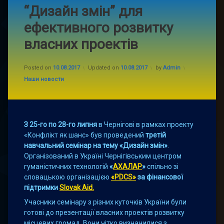
“Дизайн змін” для
ефективного розвитку
власних проектів
Posted on
10.08.2017
Updated on
10.08.2017
by
Admin
Categories:
Наши новости
З 25-го по 28-го липня
в Чернігові в рамках проекту
«Конфлікт як шанс» був проведений
третій
навчальний семінар на тему «Дизайн змін»
.
Організований в Україні Чернігівським центром
гуманістичних технологій
«
АХАЛАР
»
спільно зі
словацькою організацією
«PDCS»
за фінансової
підтримки
Slovak Aid.
Учасники семінару з різних куточків України були
готові до презентації власних проектів розвитку
місцевих громад. Вони чітко визначилися з