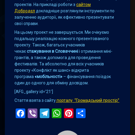
проектів. На прикладі роботи з
сайтом
Добродєл
докладніше розглянули інструменти по
залученню аудиторії, як ефективно презентувати
свої справи.
На цьому проект не завершується. Ми очікуємо
подальшу реалізацію кожного презентованого
проекту. Також, багатьох учасників
чекає
стажування в Словаччині
і отримання міні-
грантів, а також допомога для проведення
фестивалів. Та абсолютно для всіх учасників
проекту «Конфлікт як шанс» відкрита
програма
«мобільності»
– фінансування поїздок
один до одного для обміну досвідом.
[AFG_gallery id=’21’]
Стаття взята з сайту
порталу “Громадський простір”
Facebook
Viber
Telegram
WhatsApp
Pinterest
Поділитис