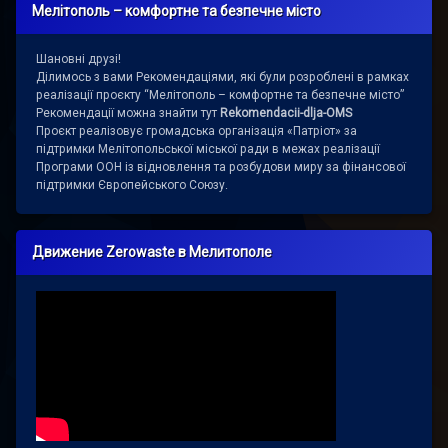
Мелітополь – комфортне та безпечне місто
Шановні друзі!
Ділимось з вами Рекомендаціями, які були розроблені в рамках
реалізації проєкту “Мелітополь – комфортне та безпечне місто”
Рекомендації можна знайти тут
Rekomendacii-dlja-OMS
Проєкт реалізовує громадська організація «Патріот» за
підтримки Мелітопольської міської ради в межах реалізації
Програми ООН із відновлення та розбудови миру за фінансової
підтримки Європейського Союзу.
Движение Zerowaste в Мелитополе