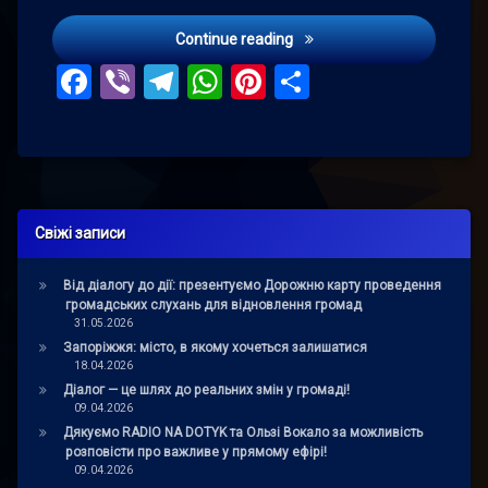
“Патриот” получил софина
Continue reading
Facebook
Viber
Telegram
WhatsApp
Pinterest
Поділитис
Свіжі записи
Від діалогу до дії: презентуємо Дорожню карту проведення
громадських слухань для відновлення громад
31.05.2026
Запоріжжя: місто, в якому хочеться залишатися
18.04.2026
Діалог — це шлях до реальних змін у громаді!
09.04.2026
Дякуємо RADIO NA DOTYK та Ользі Вокало за можливість
розповісти про важливе у прямому ефірі!
09.04.2026