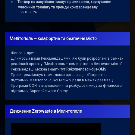
Тендер на закупівлю послуг проживання, харчування
учасників тренінгу та оренди конференц-залу
25.03.2026
Мелітополь – комфортне та безпечне місто
Шановні друзі!
Ділимось з вами Рекомендаціями, які були розроблені в рамках
реалізації проєкту “Мелітополь – комфортне та безпечне місто”
Рекомендації можна знайти тут
Rekomendacii-dlja-OMS
Проєкт реалізовує громадська організація «Патріот» за
підтримки Мелітопольської міської ради в межах реалізації
Програми ООН із відновлення та розбудови миру за фінансової
підтримки Європейського Союзу.
Движение Zerowaste в Мелитополе