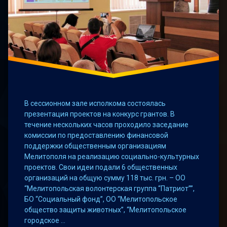
В сессионном зале исполкома состоялась
презентация проектов на конкурс грантов. В
течение нескольких часов проходило заседание
комиссии по предоставлению финансовой
поддержки общественным организациям
Мелитополя на реализацию социально-культурных
проектов. Свои идеи подали 6 общественных
организаций на общую сумму 118 тыс. грн. – ОО
“Мелитопольская волонтерская группа “Патриот””,
БО “Социальный фонд”, ОО “Мелитопольское
общество защиты животных”, “Мелитопольское
городское …