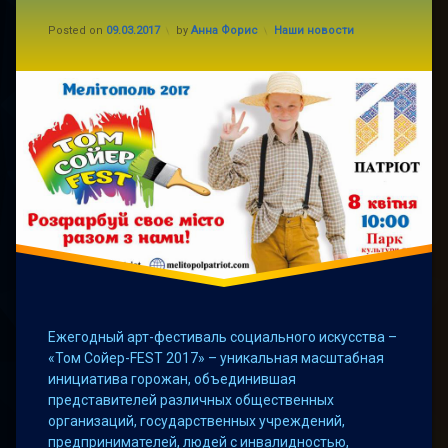
фестиваль
уличный
Updated on
12.03.2017
Categories:
Posted on
09.03.2017
by
Анна Форис
Наши новости
арт-
мелитополь
фестиваль
Том
Сойер-
Том
FEST
Сойер
Ежегодный арт-фестиваль социального искусства –
«Том Сойер-FEST 2017» – уникальная масштабная
инициатива горожан, объединившая
представителей различных общественных
организаций, государственных учреждений,
предпринимателей, людей с инвалидностью,