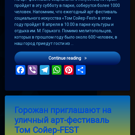
пройдет в эту субботу в парке, соберутся более 1000
человек. Напомним, что ежегодный арт-фестиваль
социального искусства «Том Сойер-Fest» в этом
году пройдет 8 апреля в 10.00 в парке культуры и
отдыха им. М. Горького. Помимо мелитопольцев,
которых в прошлом году было около 600 человек, в
наш город приедут гости из …
Мелитопольский Том Сойе
Continue reading
Facebook
Viber
Telegram
WhatsApp
Pinterest
Поділитис
Tagged
Leave
Горожан приглашают на
a
арт-
фестиваль
Comment
уличный арт-фестиваль
on
Горожан
ежегодный
Том Сойер-FEST
приглашают
арт-
на