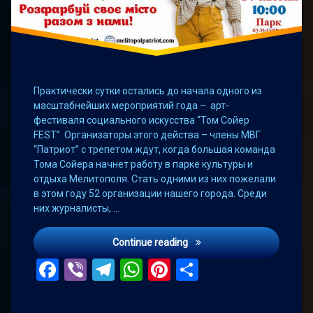
Практически сутки остались до начала одного из
масштабнейших мероприятий года – арт-
фестиваля социального искусства “Том Сойер
FEST”. Организаторы этого действа – члены МВГ
“Патриот” с трепетом ждут, когда большая команда
Тома Сойера начнет работу в парке культуры и
отдыха Мелитополя. Стать одними из них пожелали
в этом году 52 организации нашего города. Среди
них журналисты, …
К команде Тома Сойера п
Continue reading
Facebook
Viber
Telegram
WhatsApp
Pinterest
Поділитис