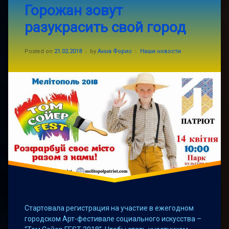
Горожан зовут
a
арт-
фестиваль
Comment
разукрасить свой город
on
Горожан
мелитополь
зовут
Updated on
27.03.2018
разукрасить
Categories:
Posted on
21.02.2018
by
Анна Форис
Наши новости
Том
свой
Сойер
город
Стартовала регистрация на участие в ежегодном
городском Арт-фестивале социального искусства –