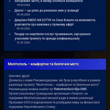
Запоріжжя: місто, в якому хочеться залишатися
18.04.2026
Діалог — це шлях до реальних змін у громаді!
09.04.2026
Дякуємо RADIO NA DOTYK та Ользі Вокало за можливість
розповісти про важливе у прямому ефірі!
09.04.2026
Тендер на закупівлю послуг проживання, харчування
учасників тренінгу та оренди конференц-залу
25.03.2026
Мелітополь – комфортне та безпечне місто
Шановні друзі!
Ділимось з вами Рекомендаціями, які були розроблені в рамках
реалізації проєкту “Мелітополь – комфортне та безпечне місто”
Рекомендації можна знайти тут
Rekomendacii-dlja-OMS
Проєкт реалізовує громадська організація «Патріот» за
підтримки Мелітопольської міської ради в межах реалізації
Програми ООН із відновлення та розбудови миру за фінансової
підтримки Європейського Союзу.