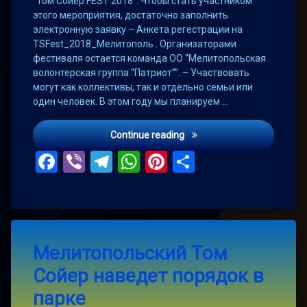
“Том Сойер FEST 2018”. Чтобы стать участником
этого мероприятия, достаточно заполнить
электронную заявку – Анкета регестрации на
TSFest_2018_Мелитополь . Организаторами
фестиваля остается команда ОО “Мелитопольская
волонтерская группа “Патриот””. – Участвовать
могут как коллективы, так и отдельно семьи или
один человек. В этом году мы планируем …
Горожан зовут разукрасит
Continue reading
Facebook
Viber
Telegram
WhatsApp
Pinterest
Поділитис
Tagged
Leave
мелитополь
Мелитопольский Том
a
Comment
Сойер наведет порядок в
on
Том
Мелитопольский
Сойер
парке
Том