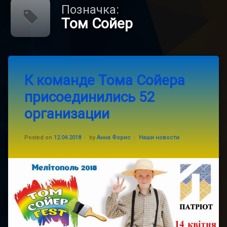
Позначка:
Том Сойер
Tagged
Leave
патриот
К команде Тома Сойера
a
Comment
присоединились 52
on
Том
К
Сойер
организации
команде
Тома
Сойера
Categories:
Posted on
12.04.2018
by
Анна Форис
Наши новости
присоединились
52
организации