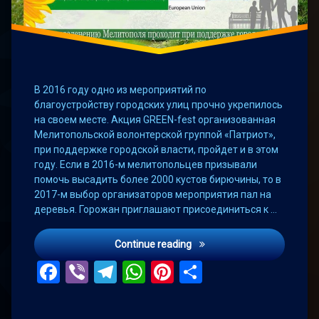
В 2016 году одно из мероприятий по
благоустройству городских улиц прочно укрепилось
на своем месте. Акция GREEN-fest организованная
Мелитопольской волонтерской группой «Патриот»,
при поддержке городской власти, пройдет и в этом
году. Если в 2016-м мелитопольцев призывали
помочь высадить более 2000 кустов бирючины, то в
2017-м выбор организаторов мероприятия пал на
деревья. Горожан приглашают присоединиться к …
Мелитопольцы высадят д
Continue reading
Facebook
Viber
Telegram
WhatsApp
Pinterest
Поділитис