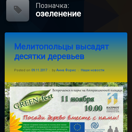
Позначка:
озеленение
Tagged
2
грин-
Мелитопольцы высадят
Коментарі
до
фест
десятки деревьев
Мелитопольцы
высадят
мелитополь
десятки
Updated on
10.11.2017
деревьев
Categories:
Posted on
09.11.2017
by
Анна Форис
Наши новости
озеленение