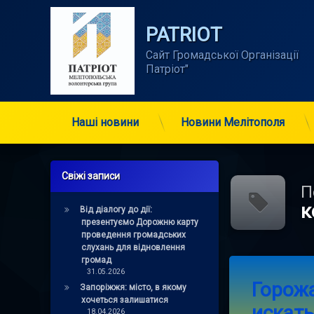
Skip
to
PATRIOT
content
Сайт Громадської Організації      
Патріот"
Наші новини
Новини Мелітополя
Свіжі записи
П
к
Від діалогу до дії:
презентуємо Дорожню карту
проведення громадських
слухань для відновлення
громад
Tagged
Leave a 
31.05.2026
коворкинг
Горож
Запоріжжя: місто, в якому
хочеться залишатися
искать
мелитополь
18.04.2026