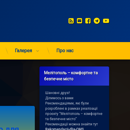
RSS
E-mail
Facebook
Telegram
YouTub
Галерея
Про нас
Мелітополь – комфортне та
безпечне місто
Шановні друзі!
Ділимось з вами
Рекомендаціями, які були
розроблені в рамках реалізації
е открыли центр для активных людей
проєкту “Мелітополь – комфортне
та безпечне місто”
Рекомендації можна знайти тут
р для
Rekomendacii-dlja-OMS