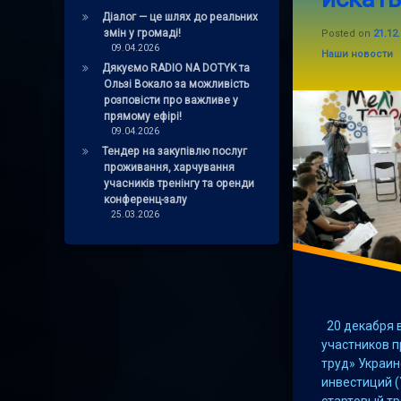
Діалог — це шлях до реальних
патриот
змін у громаді!
Posted on
21.12
09.04.2026
Categories:
Наши новости
переселенцы
Дякуємо RADIO NA DOTYK та
Ользі Вокало за можливість
розповісти про важливе у
прямому ефірі!
09.04.2026
Тендер на закупівлю послуг
проживання, харчування
учасників тренінгу та оренди
конференц-залу
25.03.2026
20 декабря 
участников 
труд» Украи
инвестиций 
стартовый тр