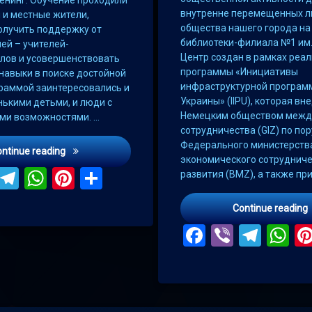
внутренне перемещенных л
 и местные жители,
общества нашего города на
лучить поддержку от
библиотеки-филиала №1 им. 
ей – учителей-
Центр создан в рамках реа
лов и усовершенствовать
программы «Инициативы
навыки в поиске достойной
инфраструктурной програм
граммой заинтересовались и
Украины» (IIPU), которая вн
ькими детьми, и люди с
Немецким обществом межд
ми возможностями. …
сотрудничества (GIZ) по по
Федерального министерств
Горожан учили искать работу
ontinue reading
экономического сотрудниче
ebook
Viber
Telegram
WhatsApp
Pinterest
Поділитися
развития (BMZ), а также при
Continue reading
Facebook
Viber
Tele
W