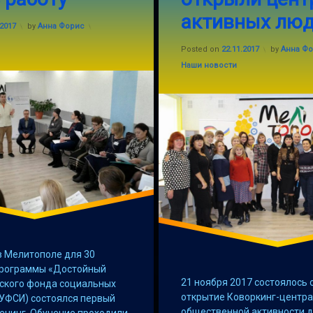
активных лю
Updated on
05.01.2018
патриот
.2017
by
Анна Форис
Updated o
Posted on
22.11.2017
by
Анна Ф
центр
Categories:
Наши новости
в Мелитополе для 30
программы «Достойный
21 ноября 2017 состоялось
нского фонда социальных
открытие Коворкинг-центр
(УФСИ) состоялся первый
общественной активности 
енинг. Обучение проходили