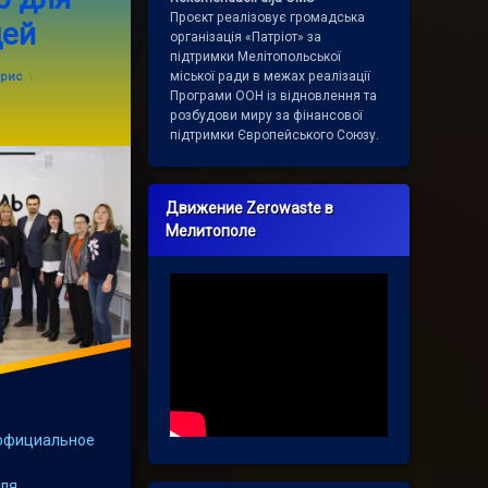
Проєкт реалізовує громадська
дей
організація «Патріот» за
підтримки Мелітопольської
n
25.11.2017
міської ради в межах реалізації
орис
Програми ООН із відновлення та
розбудови миру за фінансової
підтримки Європейського Союзу.
Движение Zerowaste в
Мелитополе
 официальное
а
для