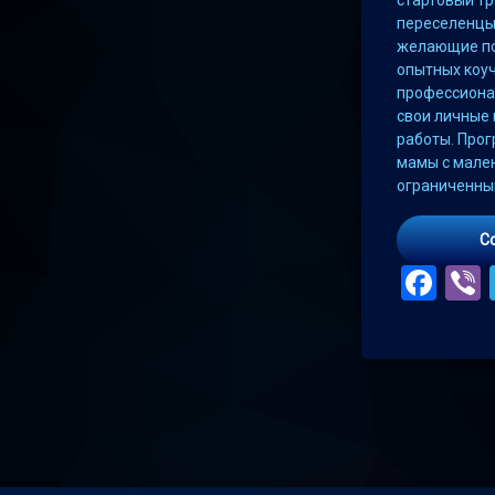
переселенцы
желающие по
опытных коуч
профессиона
свои личные 
работы. Про
мамы с мален
ограниченны
C
Fac