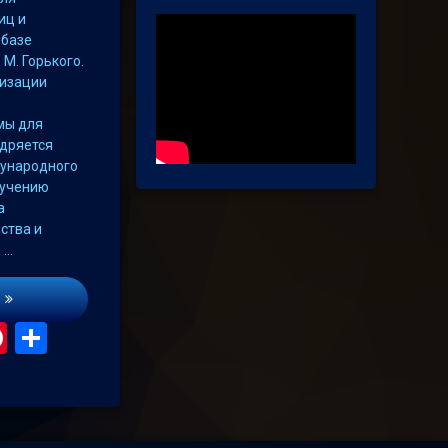
иц и
 базе
М. Горького.
лизации
мы для
едряется
ународного
ручению
а
ства и
 …
В Мелитополе открыли центр для активных людей
gram
hatsApp
Pinterest
Поділитися