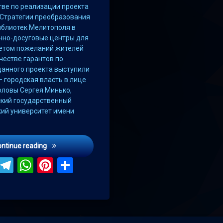
тве по реализации проекта
 Стратегии преобразования
иблиотек Мелитополя в
но-досуговые центры для
четом пожеланий жителей
ачестве гарантов по
данного проекта выступили
– городская власть в лице
оловы Сергея Минько,
кий государственный
кий университет имени
В Мелитополе создадут библиотеку мечты
ontinue reading
ebook
Viber
Telegram
WhatsApp
Pinterest
Поділитися