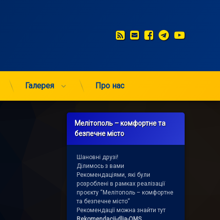
RSS
E-mail
Facebook
Telegram
YouTub
Галерея
Про нас
Мелітополь – комфортне та
безпечне місто
Шановні друзі!
Ділимось з вами
Рекомендаціями, які були
розроблені в рамках реалізації
проєкту “Мелітополь – комфортне
та безпечне місто”
Рекомендації можна знайти тут
Rekomendacii-dlja-OMS