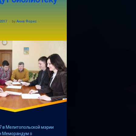
Updated on
05.04.2017
.2017
by
Анна Форис
17 в Мелитопольской мэрии
н Меморандум о