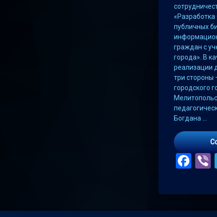
сотрудничес
«Разработка
публичных б
информацион
граждан с у
города». В к
реализации 
три стороны 
городского г
Мелитопольс
педагогичес
Богдана …
C
Fac