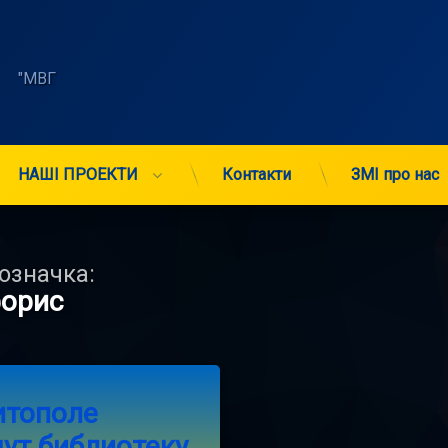
    "МВГ 
НАШІ ПРОЕКТИ
Контакти
ЗМІ про нас
означка:
орис
on В Мелитополе создадут библиотеку мечты
Comment
итополе
ут библиотеку