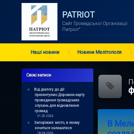
Skip
to
PATRIOT
content
Сайт Громадської Організації      
Патріот"
Наші новини
Новини Мелітополя
Свіжі записи
П
ф
Від діалогу до дії:
презентуємо Дорожню карту
проведення громадських
слухань для відновлення
громад
Tagged
Leave a 
31.05.2026
библиотека
В Мел
Запоріжжя: місто, в якому
хочеться залишатися
создад
леонтьева
18.04.2026