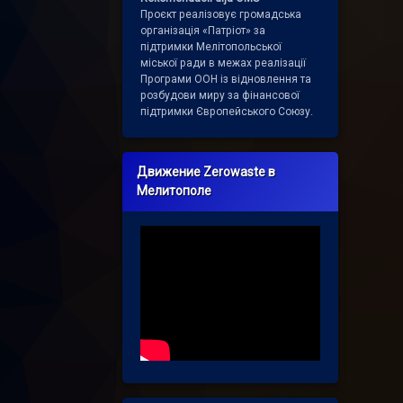
Проєкт реалізовує громадська
організація «Патріот» за
підтримки Мелітопольської
міської ради в межах реалізації
Програми ООН із відновлення та
розбудови миру за фінансової
підтримки Європейського Союзу.
Движение Zerowaste в
Мелитополе