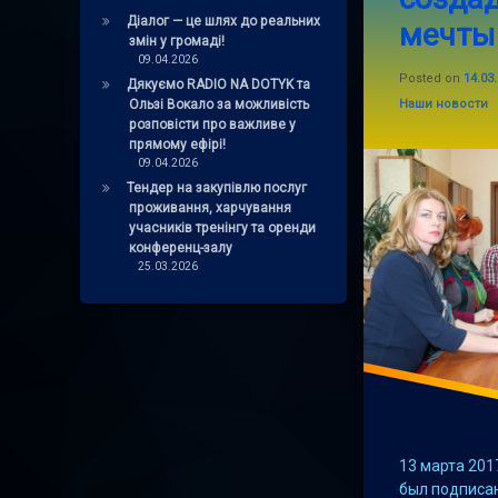
Діалог — це шлях до реальних
мечты
мелитополь
змін у громаді!
09.04.2026
Posted on
14.03
минько
Дякуємо RADIO NA DOTYK та
Categories:
Ользі Вокало за можливість
Наши новости
розповісти про важливе у
мэр
прямому ефірі!
09.04.2026
форис
Тендер на закупівлю послуг
проживання, харчування
учасників тренінгу та оренди
конференц-залу
25.03.2026
13 марта 20
был подписа