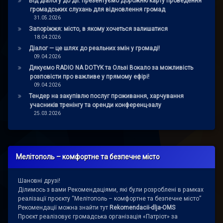
Від діалогу до дії: презентуємо Дорожню карту проведення
громадських слухань для відновлення громад
31.05.2026
Запоріжжя: місто, в якому хочеться залишатися
18.04.2026
Діалог — це шлях до реальних змін у громаді!
09.04.2026
Дякуємо RADIO NA DOTYK та Ользі Вокало за можливість
розповісти про важливе у прямому ефірі!
09.04.2026
Тендер на закупівлю послуг проживання, харчування
учасників тренінгу та оренди конференц-залу
25.03.2026
Мелітополь – комфортне та безпечне місто
Шановні друзі!
Ділимось з вами Рекомендаціями, які були розроблені в рамках
реалізації проєкту “Мелітополь – комфортне та безпечне місто”
Рекомендації можна знайти тут
Rekomendacii-dlja-OMS
Проєкт реалізовує громадська організація «Патріот» за