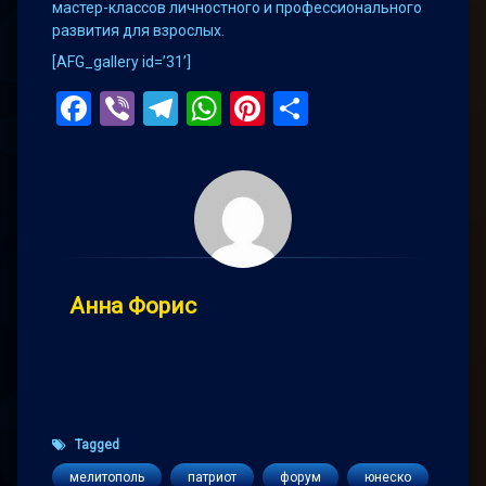
мастер-классов личностного и профессионального
развития для взрослых.
[AFG_gallery id=’31’]
Facebook
Viber
Telegram
WhatsApp
Pinterest
Поділитис
Анна Форис
Tagged
мелитополь
патриот
форум
юнеско