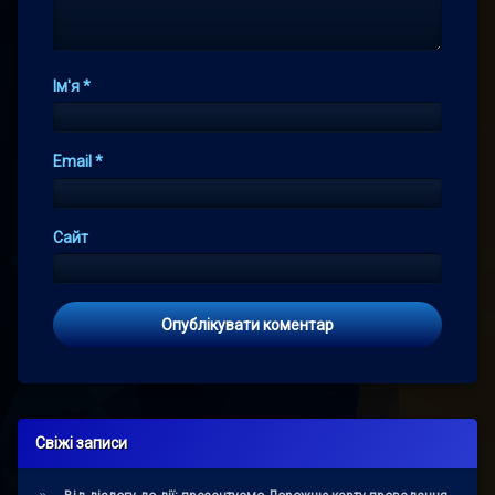
Ім'я
*
Email
*
Сайт
Свіжі записи