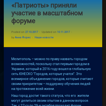
«Патриоты» приняли
участие в масштабном
форуме
Posted on
27.10.2017
Updated on
10.11.2017
Categories:
by
Анна Форис
Наши новости
Мелитополь – можно по праву назвать городом
возможностей, поскольку стал первым городом в
Украине, который в 2016 году вошел в глобальную
сеть ЮНЕСКО “Городов, которые учатся”. Это
всемирное объединение городов, которые считают
своим приоритетом – поддержку обучения людей
на протяжение всей жизни.
Наш город достиг такого статуса, что его жители
могут делиться своим опытом в данном вопросе.
Так, с 27-го по 29-е октября проходит форум