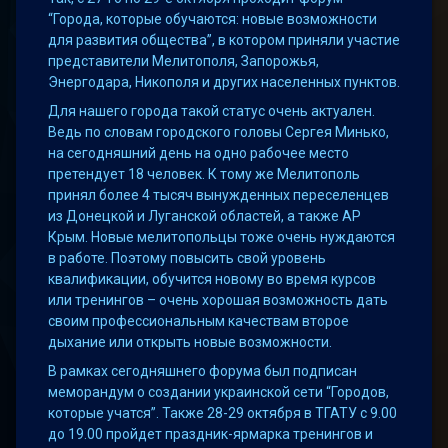
“Города, которые обучаются: новые возможности
для развития общества”, в котором приняли участие
представители Мелитополя, Запорожья,
Энергодара, Никополя и других населенных пунктов.
Для нашего города такой статус очень актуален.
Ведь по словам городского головы Сергея Минько,
на сегодняшний день на одно рабочее место
претендует 18 человек. К тому же Мелитополь
принял более 4 тысяч вынужденных переселенцев
из Донецкой и Луганской областей, а также АР
Крым. Новые мелитопольцы тоже очень нуждаются
в работе. Поэтому повысить свой уровень
квалификации, обучится новому во время курсов
или тренингов – очень хорошая возможность дать
своим профессиональным качествам второе
дыхание или открыть новые возможности.
В рамках сегодняшнего форума был подписан
меморандум о создании украинской сети “Городов,
которые учатся”. Также 28-29 октября в ТГАТУ с 9.00
до 19.00 пройдет праздник-ярмарка тренингов и