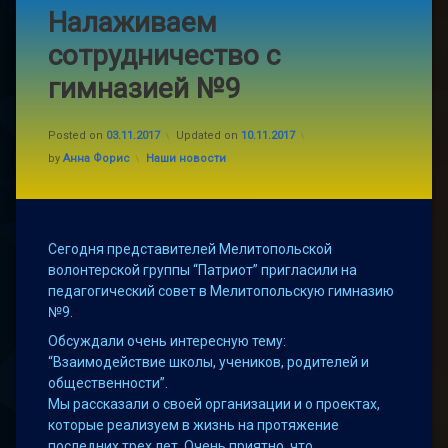
Налаживаем
сотрудничество с
гимназией №9
Posted on
03.11.2017
Updated on
10.11.2017
Categories:
by
Анна Форис
Наши новости
Сегодня представителей Мелитопольской
волонтерской группы “Патриот” пригласили на
педагогический совет в Мелитопольскую гимназию
№9.
Обсуждали очень интересную тему:
“Взаимодействие школы, учеников, родителей и
общественности”.
Мы рассказали о своей организации и о проектах,
которые реализуем в жизнь на протяжение
последних трех лет. Очень приятно, что