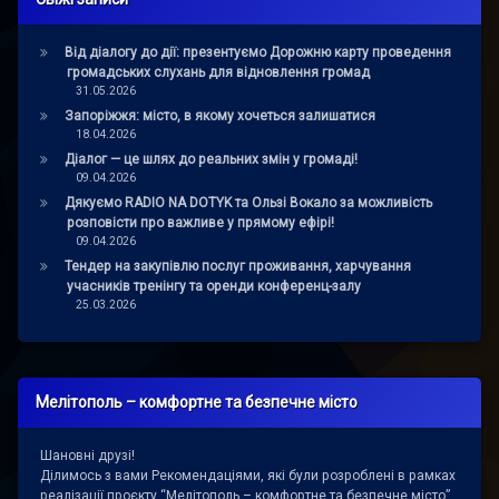
Від діалогу до дії: презентуємо Дорожню карту проведення
громадських слухань для відновлення громад
31.05.2026
Запоріжжя: місто, в якому хочеться залишатися
18.04.2026
Діалог — це шлях до реальних змін у громаді!
09.04.2026
Дякуємо RADIO NA DOTYK та Ользі Вокало за можливість
розповісти про важливе у прямому ефірі!
09.04.2026
Тендер на закупівлю послуг проживання, харчування
учасників тренінгу та оренди конференц-залу
25.03.2026
Мелітополь – комфортне та безпечне місто
Шановні друзі!
Ділимось з вами Рекомендаціями, які були розроблені в рамках
реалізації проєкту “Мелітополь – комфортне та безпечне місто”