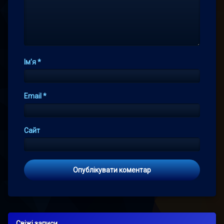
Ім'я
*
Email
*
Сайт
Свіжі записи