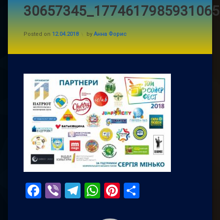
30657345_1774617985931065
Posted on
12.04.2018
by
Анна Форис
Facebook
Viber
Telegram
WhatsApp
Pinterest
Поділитис