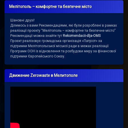
Мелітополь – комфортне та безпечне місто
Шановні друзі!
Ділимось з вами Рекомендаціями, які були розроблені в рамках
реалізації проєкту “Мелітополь – комфортне та безпечне місто”
Рекомендації можна знайти тут
Rekomendacii-dlja-OMS
Проєкт реалізовує громадська організація «Патріот» за
підтримки Мелітопольської міської ради в межах реалізації
Програми ООН із відновлення та розбудови миру за фінансової
підтримки Європейського Союзу.
Движение Zerowaste в Мелитополе