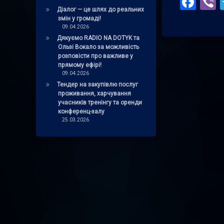
Fac
V
Діалог — це шлях до реальних
змін у громаді!
09.04.2026
Дякуємо RADIO NA DOTYK та
Ользі Вокало за можливість
розповісти про важливе у
прямому ефірі!
09.04.2026
Тендер на закупівлю послуг
проживання, харчування
учасників тренінгу та оренди
конференц-залу
25.03.2026