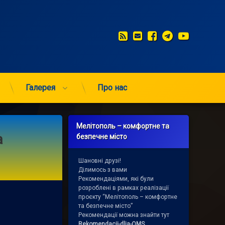
RSS
E-mail
Facebook
Telegram
YouTub
Галерея
Про нас
Мелітополь – комфортне та
а
безпечне місто
Шановні друзі!
Ділимось з вами
Рекомендаціями, які були
розроблені в рамках реалізації
проєкту “Мелітополь – комфортне
та безпечне місто”
Рекомендації можна знайти тут
Rekomendacii-dlja-OMS