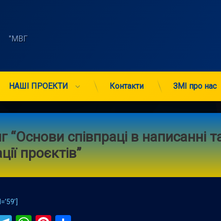
    "МВГ 
НАШІ ПРОЕКТИ
Контакти
ЗМІ про нас
г “Основи співпраці в написанні т
ції проєктів”
=’59’]