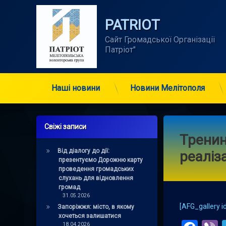
Skip
to
PATRIOT
content
Сайт Громадської Організації      
Патріот"
Наші новини
Новини Мелітополя
Свіжі записи
Тренин
Від діалогу до дії:
реаліза
презентуємо Дорожню карту
проведення громадських
слухань для відновлення
громад
31.05.2026
[AFG_gallery id
Запоріжжя: місто, в якому
хочеться залишатися
18.04.2026