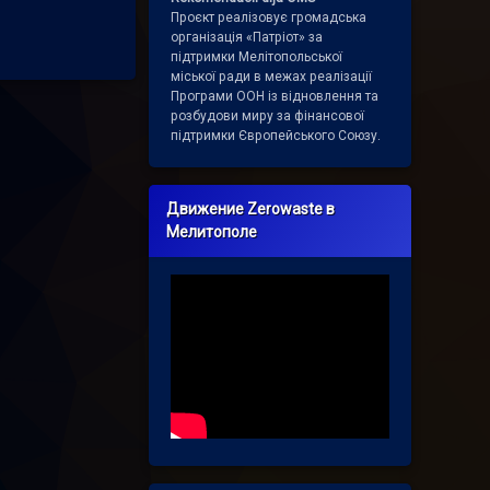
Проєкт реалізовує громадська
організація «Патріот» за
підтримки Мелітопольської
міської ради в межах реалізації
Програми ООН із відновлення та
розбудови миру за фінансової
підтримки Європейського Союзу.
Движение Zerowaste в
Мелитополе