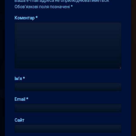
Ваша e-mail адреса не оприлюднюватиметься.
Обов’язкові поля позначені
*
Коментар
*
Ім'я
*
Email
*
Сайт