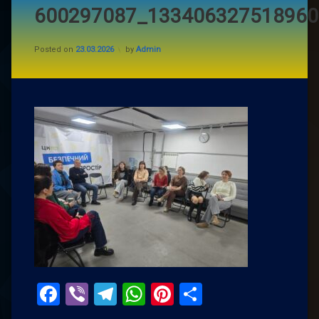
600297087_133406327518960
Posted on
23.03.2026
by
Admin
Facebook
Viber
Telegram
WhatsApp
Pinterest
Поділитис